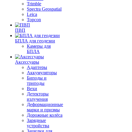
Trimble
Spectra Geospatial
Leica
Topcon
ПВП
БПЛА для геодезии
Камеры для
БПЛА
Аксессуары
Адаптеры
Аккумуляторы
Биподы и
триподы
Вехи
Детекторы
излучения
Деформационные
марки и призмы
Дорожные колёса
Зарядные
устройства
Защелки для