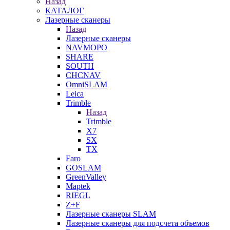
Назад
КАТАЛОГ
Лазерные сканеры
Назад
Лазерные сканеры
NAVMOPO
SHARE
SOUTH
CHCNAV
OmniSLAM
Leica
Trimble
Назад
Trimble
X7
SX
TX
Faro
GOSLAM
GreenValley
Maptek
RIEGL
Z+F
Лазерные сканеры SLAM
Лазерные сканеры для подсчета объемов