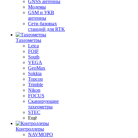
GNSS антенны
Модемы
GSM и УКВ
антенны
Сети базовых
станций для RTK
Тахеометры
Leica
FOIF
South
VEGA
GeoMax
Sokkia
Topcon
Trimble
Nikon
FOCUS
Сканирующие
тахеометры
STEC
Ещё
Контроллеры
NAVMOPO