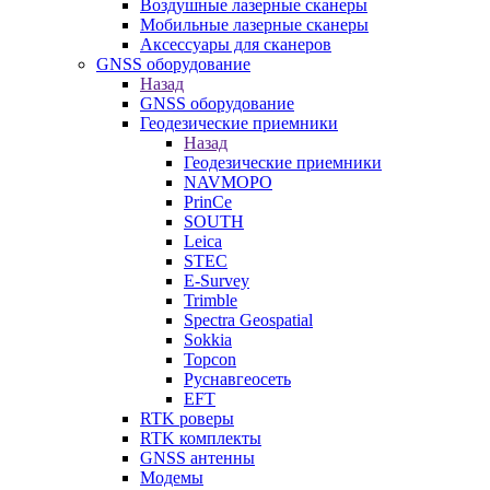
Воздушные лазерные сканеры
Мобильные лазерные сканеры
Аксессуары для сканеров
GNSS оборудование
Назад
GNSS оборудование
Геодезические приемники
Назад
Геодезические приемники
NAVMOPO
PrinCe
SOUTH
Leica
STEC
E-Survey
Trimble
Spectra Geospatial
Sokkia
Topcon
Руснавгеосеть
EFT
RTK роверы
RTK комплекты
GNSS антенны
Модемы