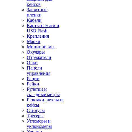
кейсов
Защитные
пленки
Кабели
Карты памяти и
USB Flash
Крепления
Марки
Минипризмы
Окуляры
Отражатели
Очки
Панели
управления
Рации
Рейки
Рулетки и
складные метры
Рюкзаки, чехлы и
кейсы
Стилусы
Трегеры
Угломеры и
уклономеры
Уровни