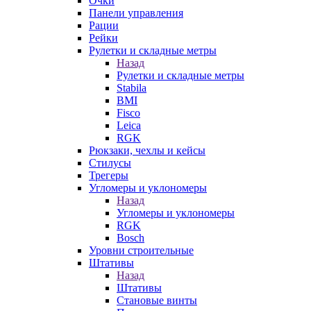
Очки
Панели управления
Рации
Рейки
Рулетки и складные метры
Назад
Рулетки и складные метры
Stabila
BMI
Fisco
Leica
RGK
Рюкзаки, чехлы и кейсы
Стилусы
Трегеры
Угломеры и уклономеры
Назад
Угломеры и уклономеры
RGK
Bosch
Уровни строительные
Штативы
Назад
Штативы
Становые винты