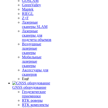
GOSLAM
GreenValley
Maptek
RIEGL
Z+F
Лазерные
сканеры SLAM
Лазерные
сканеры для
подсчета объемов
Воздушные
лазерные
сканеры
Мобильные
лазерные
сканеры
Аксессуары для
сканеров
Ещё
GNSS оборудование
Геодезические
приемники
RTK роверы
RTK комплекты