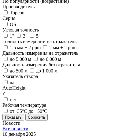
По популярности (возрастание)
Производитель
Topcon
Серия
OS
Угловая точность
1"
3"
5"
Точность измерений на отражатель
1.5 мм + 2 ppm
2 мм + 2 ppm
Дальность измерения на отражатель
до 5 000 м
до 6 000 м
Дальность измерения без отражателя
до 500 м
до 1 000 м
Указатель створа
да
AutoHeight
?
нет
Рабочая температура
от -35°С до +50°С
Сбросить
Новости
Все новости
10 декабря 2025