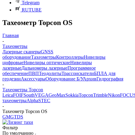
Telegram
RUTUBE
Тахеометр Topcon OS
Главная
-
Тахеометры
Лазерные сканеры
GNSS
оборудование
Тахеометры
Контроллеры
Нивелиры
цифровые
Нивелиры оптические
Нивелиры
лазерные
Дальномеры лазерные
Программное
обеспечение
ПВП
Теодолиты
Трассоискатели
БПЛА для
геодезии
Аксессуары
Оборудование Б/У
Архив
Гидрография
-
Тахеометры Topcon
Leica
FOIF
South
VEGA
GeoMax
Sokkia
Topcon
Trimble
Nikon
FOCU
тахеометры
Alpha
STEC
-
Тахеометр Topcon OS
GM
GT
DS
Фильтр
По умолчанию