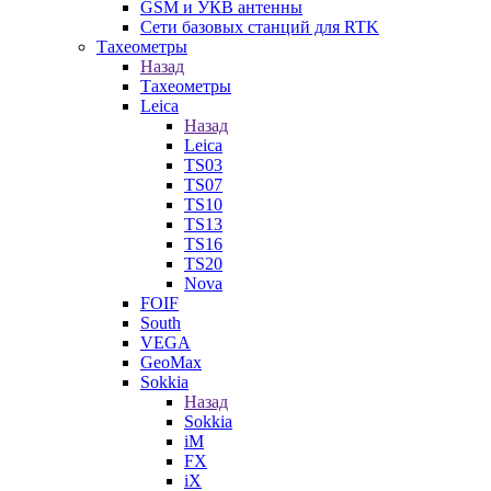
GSM и УКВ антенны
Сети базовых станций для RTK
Тахеометры
Назад
Тахеометры
Leica
Назад
Leica
TS03
TS07
TS10
TS13
TS16
TS20
Nova
FOIF
South
VEGA
GeoMax
Sokkia
Назад
Sokkia
iM
FX
iX