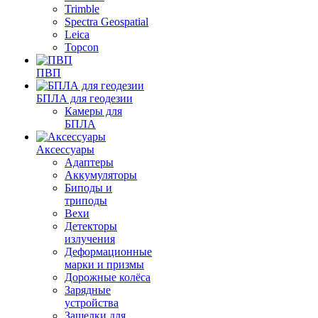
Trimble
Spectra Geospatial
Leica
Topcon
ПВП
БПЛА для геодезии
Камеры для
БПЛА
Аксессуары
Адаптеры
Аккумуляторы
Биподы и
триподы
Вехи
Детекторы
излучения
Деформационные
марки и призмы
Дорожные колёса
Зарядные
устройства
Защелки для