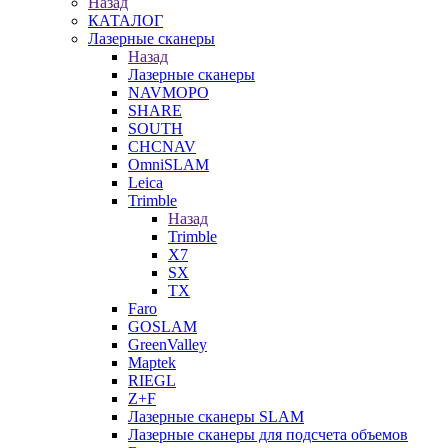
Назад
КАТАЛОГ
Лазерные сканеры
Назад
Лазерные сканеры
NAVMOPO
SHARE
SOUTH
CHCNAV
OmniSLAM
Leica
Trimble
Назад
Trimble
X7
SX
TX
Faro
GOSLAM
GreenValley
Maptek
RIEGL
Z+F
Лазерные сканеры SLAM
Лазерные сканеры для подсчета объемов