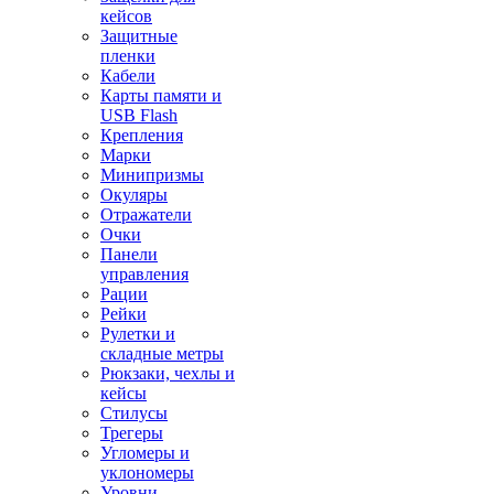
кейсов
Защитные
пленки
Кабели
Карты памяти и
USB Flash
Крепления
Марки
Минипризмы
Окуляры
Отражатели
Очки
Панели
управления
Рации
Рейки
Рулетки и
складные метры
Рюкзаки, чехлы и
кейсы
Стилусы
Трегеры
Угломеры и
уклономеры
Уровни