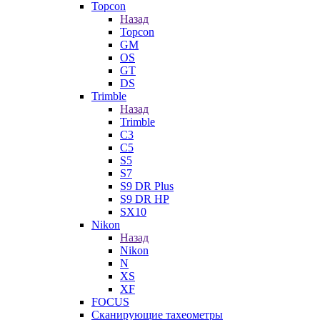
Topcon
Назад
Topcon
GM
OS
GT
DS
Trimble
Назад
Trimble
C3
C5
S5
S7
S9 DR Plus
S9 DR HP
SX10
Nikon
Назад
Nikon
N
XS
XF
FOCUS
Сканирующие тахеометры