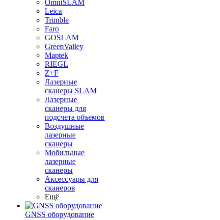
OmniSLAM
Leica
Trimble
Faro
GOSLAM
GreenValley
Maptek
RIEGL
Z+F
Лазерные
сканеры SLAM
Лазерные
сканеры для
подсчета объемов
Воздушные
лазерные
сканеры
Мобильные
лазерные
сканеры
Аксессуары для
сканеров
Ещё
GNSS оборудование