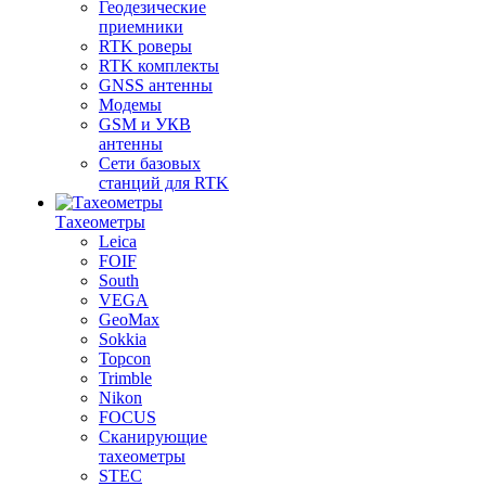
Геодезические
приемники
RTK роверы
RTK комплекты
GNSS антенны
Модемы
GSM и УКВ
антенны
Сети базовых
станций для RTK
Тахеометры
Leica
FOIF
South
VEGA
GeoMax
Sokkia
Topcon
Trimble
Nikon
FOCUS
Сканирующие
тахеометры
STEC