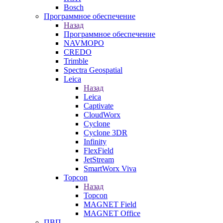
Bosch
Программное обеспечение
Назад
Программное обеспечение
NAVMOPO
CREDO
Trimble
Spectra Geospatial
Leica
Назад
Leica
Captivate
CloudWorx
Cyclone
Cyclone 3DR
Infinity
FlexField
JetStream
SmartWorx Viva
Topcon
Назад
Topcon
MAGNET Field
MAGNET Office
ПВП