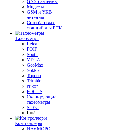
GNSS антенны
Модемы
GSM и УКВ
антенны
Сети базовых
станций для RTK
Тахеометры
Leica
FOIF
South
VEGA
GeoMax
Sokkia
Topcon
Trimble
Nikon
FOCUS
Сканирующие
тахеометры
STEC
Ещё
Контроллеры
NAVMOPO