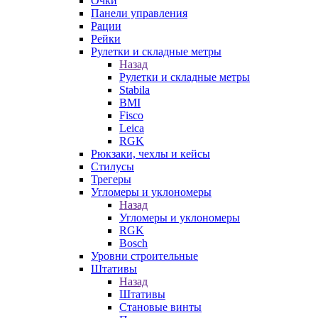
Очки
Панели управления
Рации
Рейки
Рулетки и складные метры
Назад
Рулетки и складные метры
Stabila
BMI
Fisco
Leica
RGK
Рюкзаки, чехлы и кейсы
Стилусы
Трегеры
Угломеры и уклономеры
Назад
Угломеры и уклономеры
RGK
Bosch
Уровни строительные
Штативы
Назад
Штативы
Становые винты