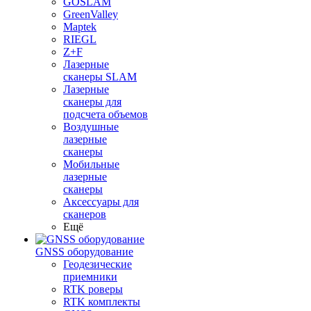
GOSLAM
GreenValley
Maptek
RIEGL
Z+F
Лазерные
сканеры SLAM
Лазерные
сканеры для
подсчета объемов
Воздушные
лазерные
сканеры
Мобильные
лазерные
сканеры
Аксессуары для
сканеров
Ещё
GNSS оборудование
Геодезические
приемники
RTK роверы
RTK комплекты