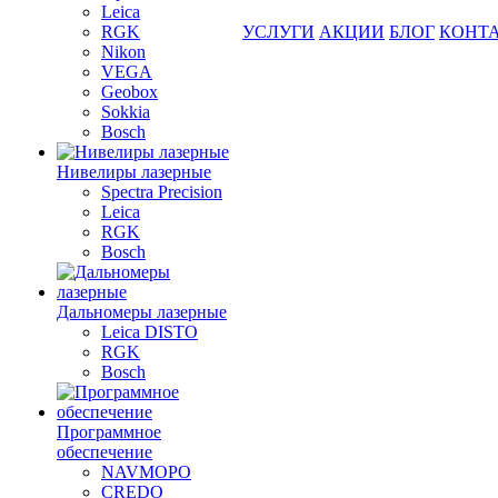
Leica
RGK
УСЛУГИ
АКЦИИ
БЛОГ
КОНТ
Nikon
VEGA
Geobox
Sokkia
Bosch
Нивелиры лазерные
Spectra Precision
Leica
RGK
Bosch
Дальномеры лазерные
Leica DISTO
RGK
Bosch
Программное
обеспечение
NAVMOPO
CREDO