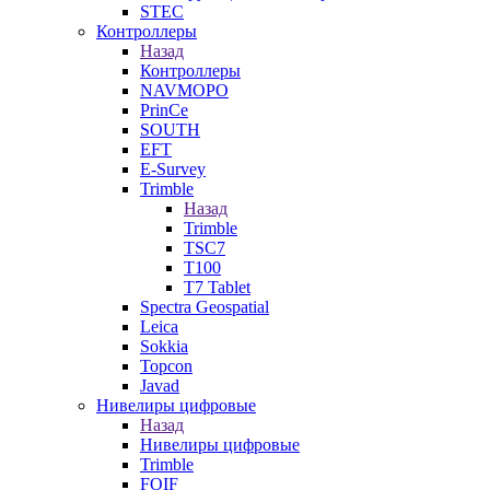
STEC
Контроллеры
Назад
Контроллеры
NAVMOPO
PrinCe
SOUTH
EFT
E-Survey
Trimble
Назад
Trimble
TSC7
T100
T7 Tablet
Spectra Geospatial
Leica
Sokkia
Topcon
Javad
Нивелиры цифровые
Назад
Нивелиры цифровые
Trimble
FOIF