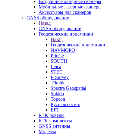
Воздушные лазерные сканеры
Мобильные лазерные сканеры
Аксессуары для сканеров
GNSS оборудование
Назад
GNSS оборудование
Геодезические приемники
Назад
Геодезические приемники
NAVMOPO
PrinCe
SOUTH
Leica
STEC
E-Survey
Trimble
Spectra Geospatial
Sokkia
Topcon
Руснавгеосеть
EFT
RTK роверы
RTK комплекты
GNSS антенны
Модемы