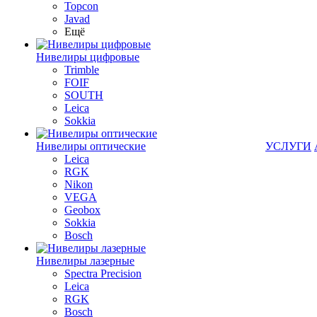
Topcon
Javad
Ещё
Нивелиры цифровые
Trimble
FOIF
SOUTH
Leica
Sokkia
Нивелиры оптические
УСЛУГИ
Leica
RGK
Nikon
VEGA
Geobox
Sokkia
Bosch
Нивелиры лазерные
Spectra Precision
Leica
RGK
Bosch