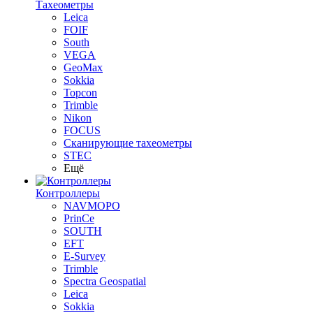
Тахеометры
Leica
FOIF
South
VEGA
GeoMax
Sokkia
Topcon
Trimble
Nikon
FOCUS
Сканирующие тахеометры
STEC
Ещё
Контроллеры
NAVMOPO
PrinCe
SOUTH
EFT
E-Survey
Trimble
Spectra Geospatial
Leica
Sokkia