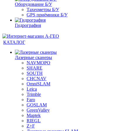
Оборудование Б/У
Тахеометры Б/У
GPS приёмники Б/У
Гидрография
КАТАЛОГ
Лазерные сканеры
NAVMOPO
SHARE
SOUTH
CHCNAV
OmniSLAM
Leica
Trimble
Faro
GOSLAM
GreenValley
Maptek
RIEGL
Z+F