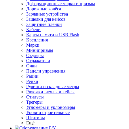
Деформационные марки и призмы
Дорожные колёса
Зарядные устройства
Защелки для кейсов
Защитные пленки
Кабели
Карты памяти и USB Flash
Крепления
Марки
Минипризмы
Окуляры
Отражатели
Очки
Панели управления
Рации
Рейки
Рулетки и складные метры
Рюкзаки, чехлы и кейсы
Стилусы
Трегеры
Угломеры и уклономеры
Уровни строительные
Штативы
Ещё