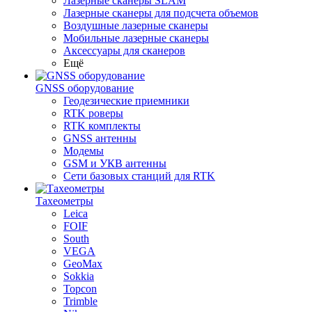
Лазерные сканеры SLAM
Лазерные сканеры для подсчета объемов
Воздушные лазерные сканеры
Мобильные лазерные сканеры
Аксессуары для сканеров
Ещё
GNSS оборудование
Геодезические приемники
RTK роверы
RTK комплекты
GNSS антенны
Модемы
GSM и УКВ антенны
Сети базовых станций для RTK
Тахеометры
Leica
FOIF
South
VEGA
GeoMax
Sokkia
Topcon
Trimble