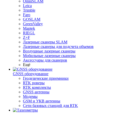
OmniSLAM
Leica
Trimble
Faro
GOSLAM
GreenValley
Maptek
RIEGL
Z+F
Лазерные сканеры SLAM
Лазерные сканеры для подсчета объемов
Воздушные лазерные сканеры
Мобильные лазерные сканеры
Аксессуары для сканеров
Ещё
GNSS оборудование
Геодезические приемники
RTK роверы
RTK комплекты
GNSS антенны
Модемы
GSM и УКВ антенны
Сети базовых станций для RTK