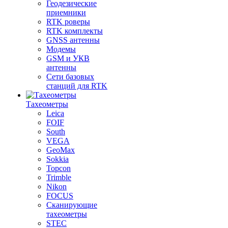
Геодезические
приемники
RTK роверы
RTK комплекты
GNSS антенны
Модемы
GSM и УКВ
антенны
Сети базовых
станций для RTK
Тахеометры
Leica
FOIF
South
VEGA
GeoMax
Sokkia
Topcon
Trimble
Nikon
FOCUS
Сканирующие
тахеометры
STEC