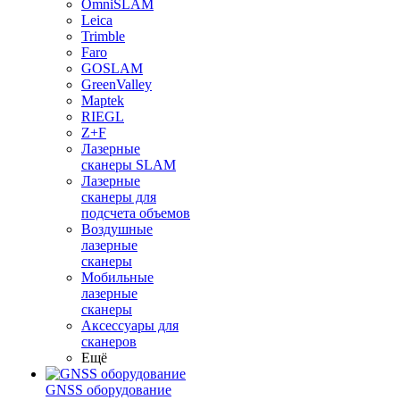
OmniSLAM
Leica
Trimble
Faro
GOSLAM
GreenValley
Maptek
RIEGL
Z+F
Лазерные
сканеры SLAM
Лазерные
сканеры для
подсчета объемов
Воздушные
лазерные
сканеры
Мобильные
лазерные
сканеры
Аксессуары для
сканеров
Ещё
GNSS оборудование