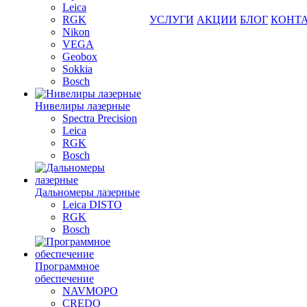
Leica
RGK
УСЛУГИ
АКЦИИ
БЛОГ
КОНТ
Nikon
VEGA
Geobox
Sokkia
Bosch
Нивелиры лазерные
Spectra Precision
Leica
RGK
Bosch
Дальномеры лазерные
Leica DISTO
RGK
Bosch
Программное
обеспечение
NAVMOPO
CREDO