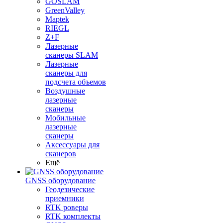
GOSLAM
GreenValley
Maptek
RIEGL
Z+F
Лазерные
сканеры SLAM
Лазерные
сканеры для
подсчета объемов
Воздушные
лазерные
сканеры
Мобильные
лазерные
сканеры
Аксессуары для
сканеров
Ещё
GNSS оборудование
Геодезические
приемники
RTK роверы
RTK комплекты