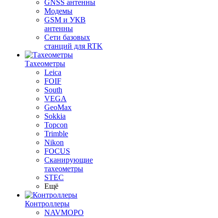
GNSS антенны
Модемы
GSM и УКВ
антенны
Сети базовых
станций для RTK
Тахеометры
Leica
FOIF
South
VEGA
GeoMax
Sokkia
Topcon
Trimble
Nikon
FOCUS
Сканирующие
тахеометры
STEC
Ещё
Контроллеры
NAVMOPO