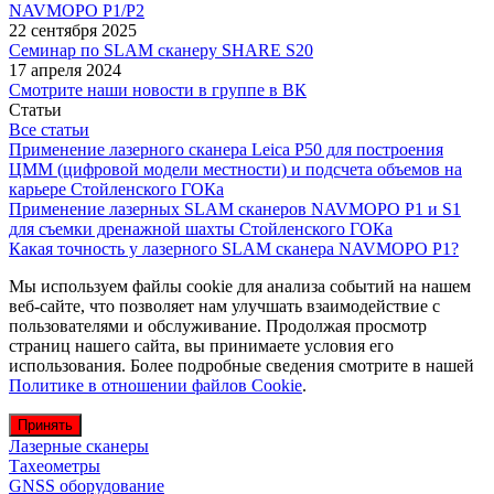
NAVMOPO P1/P2
22 сентября 2025
Семинар по SLAM сканеру SHARE S20
17 апреля 2024
Смотрите наши новости в группе в ВК
Статьи
Все статьи
Применение лазерного сканера Leica P50 для построения
ЦММ (цифровой модели местности) и подсчета объемов на
карьере Стойленского ГОКа
Применение лазерных SLAM сканеров NAVMOPO P1 и S1
для съемки дренажной шахты Стойленского ГОКа
Какая точность у лазерного SLAM сканера NAVMOPO P1?
Мы используем файлы cookie для анализа событий на нашем
веб-сайте, что позволяет нам улучшать взаимодействие с
пользователями и обслуживание. Продолжая просмотр
страниц нашего сайта, вы принимаете условия его
использования. Более подробные сведения смотрите в нашей
Политике в отношении файлов Cookie
.
Принять
Лазерные сканеры
Тахеометры
GNSS оборудование