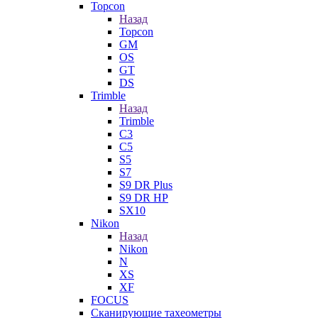
Topcon
Назад
Topcon
GM
OS
GT
DS
Trimble
Назад
Trimble
C3
C5
S5
S7
S9 DR Plus
S9 DR HP
SX10
Nikon
Назад
Nikon
N
XS
XF
FOCUS
Сканирующие тахеометры