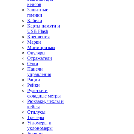
кейсов
Защитные
пленки
Кабели
Карты памяти и
USB Flash
Крепления
Марки
Минипризмы
Окуляры
Отражатели
Очки
Панели
управления
Рации
Рейки
Рулетки и
складные метры
Рюкзаки, чехлы и
кейсы
Стилусы
Трегеры
Угломеры и
уклономеры
Уровни