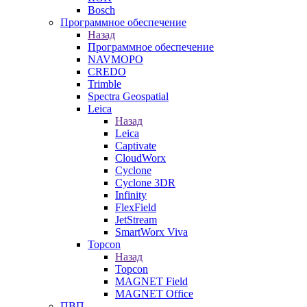
Bosch
Программное обеспечение
Назад
Программное обеспечение
NAVMOPO
CREDO
Trimble
Spectra Geospatial
Leica
Назад
Leica
Captivate
CloudWorx
Cyclone
Cyclone 3DR
Infinity
FlexField
JetStream
SmartWorx Viva
Topcon
Назад
Topcon
MAGNET Field
MAGNET Office
ПВП