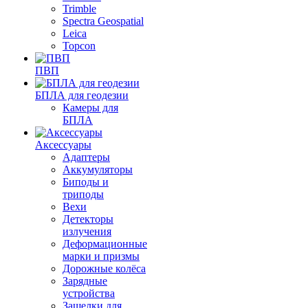
Trimble
Spectra Geospatial
Leica
Topcon
ПВП
БПЛА для геодезии
Камеры для
БПЛА
Аксессуары
Адаптеры
Аккумуляторы
Биподы и
триподы
Вехи
Детекторы
излучения
Деформационные
марки и призмы
Дорожные колёса
Зарядные
устройства
Защелки для