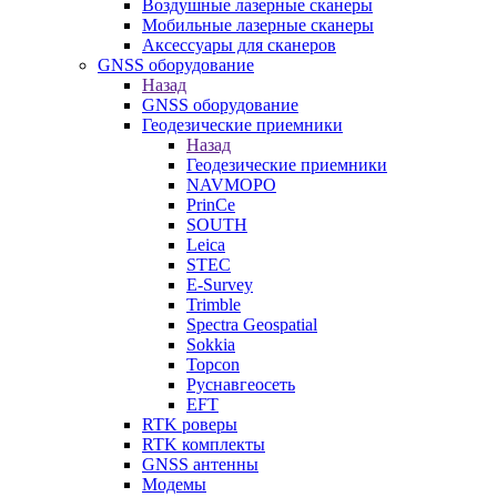
Воздушные лазерные сканеры
Мобильные лазерные сканеры
Аксессуары для сканеров
GNSS оборудование
Назад
GNSS оборудование
Геодезические приемники
Назад
Геодезические приемники
NAVMOPO
PrinCe
SOUTH
Leica
STEC
E-Survey
Trimble
Spectra Geospatial
Sokkia
Topcon
Руснавгеосеть
EFT
RTK роверы
RTK комплекты
GNSS антенны
Модемы