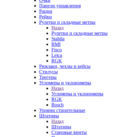
Очки
Панели управления
Рации
Рейки
Рулетки и складные метры
Назад
Рулетки и складные метры
Stabila
BMI
Fisco
Leica
RGK
Рюкзаки, чехлы и кейсы
Стилусы
Трегеры
Угломеры и уклономеры
Назад
Угломеры и уклономеры
RGK
Bosch
Уровни строительные
Штативы
Назад
Штативы
Становые винты