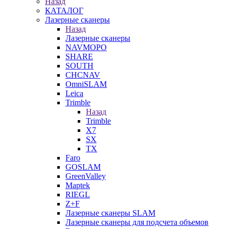
Назад
КАТАЛОГ
Лазерные сканеры
Назад
Лазерные сканеры
NAVMOPO
SHARE
SOUTH
CHCNAV
OmniSLAM
Leica
Trimble
Назад
Trimble
X7
SX
TX
Faro
GOSLAM
GreenValley
Maptek
RIEGL
Z+F
Лазерные сканеры SLAM
Лазерные сканеры для подсчета объемов