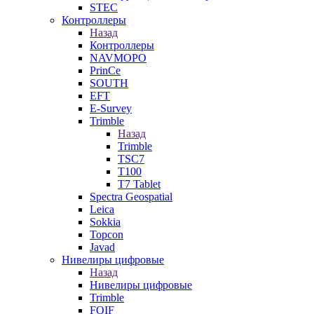
STEC
Контроллеры
Назад
Контроллеры
NAVMOPO
PrinCe
SOUTH
EFT
E-Survey
Trimble
Назад
Trimble
TSC7
T100
T7 Tablet
Spectra Geospatial
Leica
Sokkia
Topcon
Javad
Нивелиры цифровые
Назад
Нивелиры цифровые
Trimble
FOIF