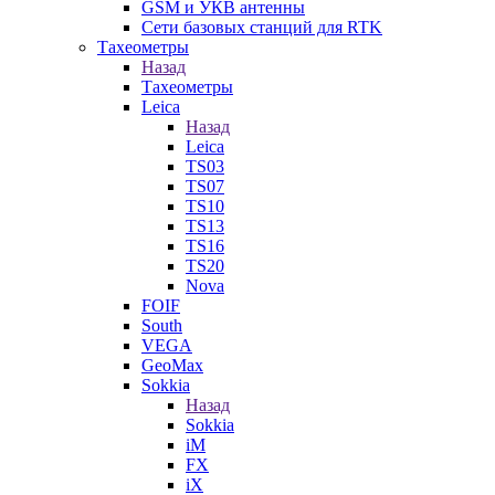
GSM и УКВ антенны
Сети базовых станций для RTK
Тахеометры
Назад
Тахеометры
Leica
Назад
Leica
TS03
TS07
TS10
TS13
TS16
TS20
Nova
FOIF
South
VEGA
GeoMax
Sokkia
Назад
Sokkia
iM
FX
iX