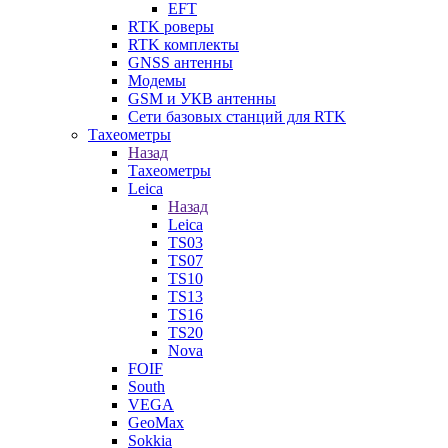
EFT
RTK роверы
RTK комплекты
GNSS антенны
Модемы
GSM и УКВ антенны
Сети базовых станций для RTK
Тахеометры
Назад
Тахеометры
Leica
Назад
Leica
TS03
TS07
TS10
TS13
TS16
TS20
Nova
FOIF
South
VEGA
GeoMax
Sokkia