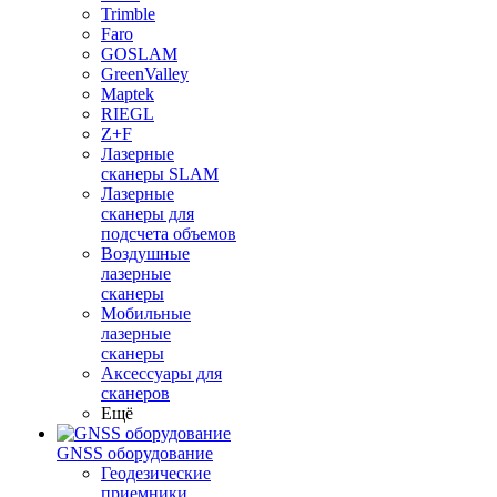
Trimble
Faro
GOSLAM
GreenValley
Maptek
RIEGL
Z+F
Лазерные
сканеры SLAM
Лазерные
сканеры для
подсчета объемов
Воздушные
лазерные
сканеры
Мобильные
лазерные
сканеры
Аксессуары для
сканеров
Ещё
GNSS оборудование
Геодезические
приемники