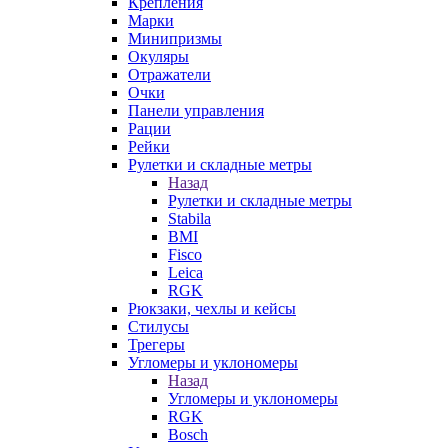
Крепления
Марки
Минипризмы
Окуляры
Отражатели
Очки
Панели управления
Рации
Рейки
Рулетки и складные метры
Назад
Рулетки и складные метры
Stabila
BMI
Fisco
Leica
RGK
Рюкзаки, чехлы и кейсы
Стилусы
Трегеры
Угломеры и уклономеры
Назад
Угломеры и уклономеры
RGK
Bosch