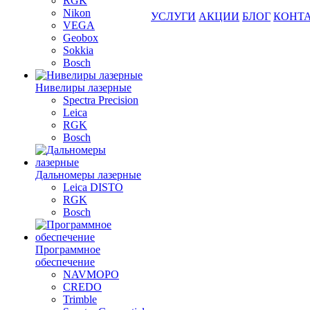
RGK
Nikon
УСЛУГИ
АКЦИИ
БЛОГ
КОНТ
VEGA
Geobox
Sokkia
Bosch
Нивелиры лазерные
Spectra Precision
Leica
RGK
Bosch
Дальномеры лазерные
Leica DISTO
RGK
Bosch
Программное
обеспечение
NAVMOPO
CREDO
Trimble