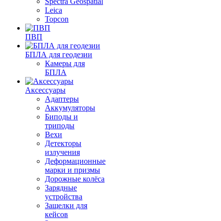
Spectra Geospatial
Leica
Topcon
ПВП
БПЛА для геодезии
Камеры для
БПЛА
Аксессуары
Адаптеры
Аккумуляторы
Биподы и
триподы
Вехи
Детекторы
излучения
Деформационные
марки и призмы
Дорожные колёса
Зарядные
устройства
Защелки для
кейсов