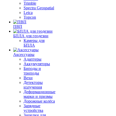
Trimble
Spectra Geospatial
Leica
Topcon
ПВП
БПЛА для геодезии
Камеры для
БПЛА
Аксессуары
Адаптеры
Аккумуляторы
Биподы и
триподы
Вехи
Детекторы
излучения
Деформационные
марки и призмы
Дорожные колёса
Зарядные
устройства
Защелки для