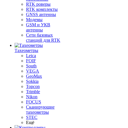
RTK роверы
RTK комплекты
GNSS антенны
Модемы
GSM и УКВ
антенны
Сети базовых
станций для RTK
Тахеометры
Leica
FOIF
South
VEGA
GeoMax
Sokkia
Topcon
Trimble
Nikon
FOCUS
Сканирующие
тахеометры
STEC
Ещё