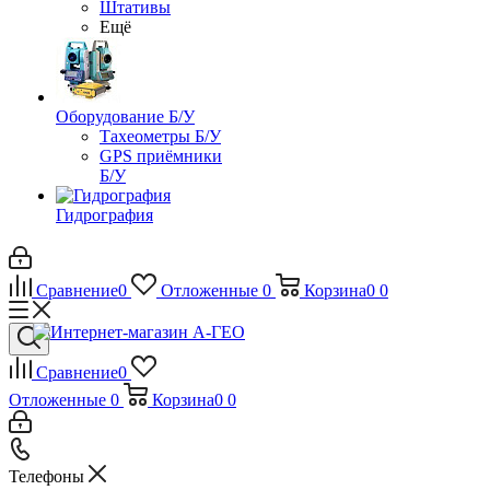
Штативы
Ещё
Оборудование Б/У
Тахеометры Б/У
GPS приёмники
Б/У
Гидрография
Сравнение
0
Отложенные
0
Корзина
0
0
Сравнение
0
Отложенные
0
Корзина
0
0
Телефоны