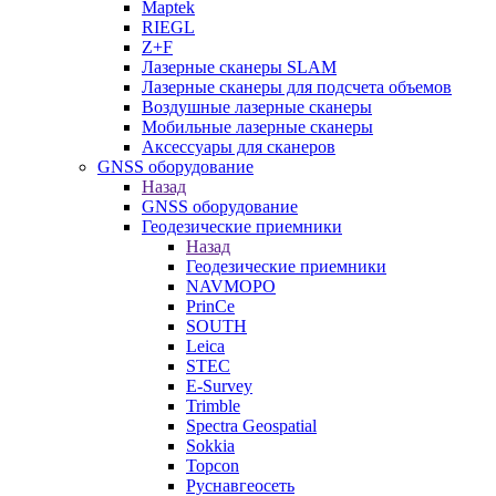
Maptek
RIEGL
Z+F
Лазерные сканеры SLAM
Лазерные сканеры для подсчета объемов
Воздушные лазерные сканеры
Мобильные лазерные сканеры
Аксессуары для сканеров
GNSS оборудование
Назад
GNSS оборудование
Геодезические приемники
Назад
Геодезические приемники
NAVMOPO
PrinCe
SOUTH
Leica
STEC
E-Survey
Trimble
Spectra Geospatial
Sokkia
Topcon
Руснавгеосеть