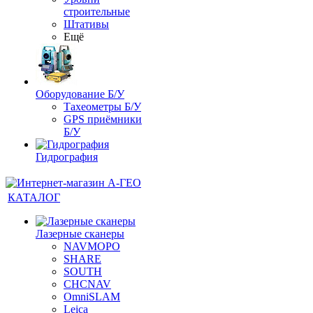
строительные
Штативы
Ещё
Оборудование Б/У
Тахеометры Б/У
GPS приёмники
Б/У
Гидрография
КАТАЛОГ
Лазерные сканеры
NAVMOPO
SHARE
SOUTH
CHCNAV
OmniSLAM
Leica