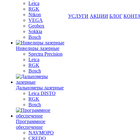
Leica
RGK
Nikon
УСЛУГИ
АКЦИИ
БЛОГ
КОНТ
VEGA
Geobox
Sokkia
Bosch
Нивелиры лазерные
Spectra Precision
Leica
RGK
Bosch
Дальномеры лазерные
Leica DISTO
RGK
Bosch
Программное
обеспечение
NAVMOPO
CREDO