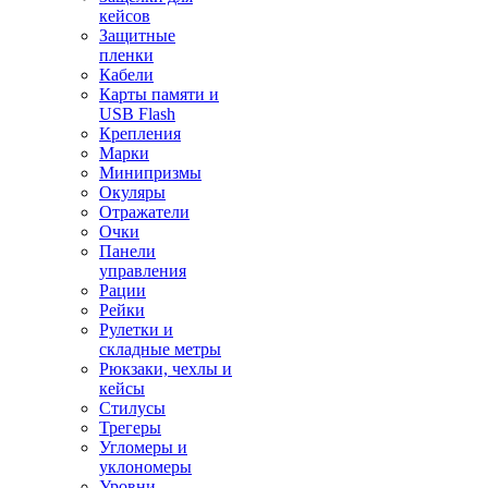
кейсов
Защитные
пленки
Кабели
Карты памяти и
USB Flash
Крепления
Марки
Минипризмы
Окуляры
Отражатели
Очки
Панели
управления
Рации
Рейки
Рулетки и
складные метры
Рюкзаки, чехлы и
кейсы
Стилусы
Трегеры
Угломеры и
уклономеры
Уровни