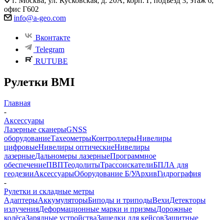
г. Москва, ул. Кусковская, д. 20А, корп. Г, подъезд 3, этаж 6,
офис Г602
info@a-geo.com
Вконтакте
Telegram
RUTUBE
Рулетки BMI
Главная
-
Аксессуары
Лазерные сканеры
GNSS
оборудование
Тахеометры
Контроллеры
Нивелиры
цифровые
Нивелиры оптические
Нивелиры
лазерные
Дальномеры лазерные
Программное
обеспечение
ПВП
Теодолиты
Трассоискатели
БПЛА для
геодезии
Аксессуары
Оборудование Б/У
Архив
Гидрография
-
Рулетки и складные метры
Адаптеры
Аккумуляторы
Биподы и триподы
Вехи
Детекторы
излучения
Деформационные марки и призмы
Дорожные
колёса
Зарядные устройства
Защелки для кейсов
Защитные