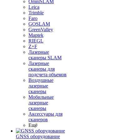
OmniSLAM
Leica
Trimble
Faro
GOSLAM
GreenValley
Maptek
RIEGL
Z+F
Лазерные
сканеры SLAM
Лазерные
сканеры для
подсчета объемов
Воздушные
лазерные
сканеры
Мобильные
лазерные
сканеры
Аксессуары для
сканеров
Ещё
GNSS оборудование