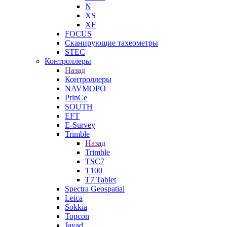
N
XS
XF
FOCUS
Сканирующие тахеометры
STEC
Контроллеры
Назад
Контроллеры
NAVMOPO
PrinCe
SOUTH
EFT
E-Survey
Trimble
Назад
Trimble
TSC7
T100
T7 Tablet
Spectra Geospatial
Leica
Sokkia
Topcon
Javad