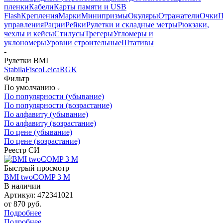
пленки
Кабели
Карты памяти и USB
Flash
Крепления
Марки
Минипризмы
Окуляры
Отражатели
Очки
П
управления
Рации
Рейки
Рулетки и складные метры
Рюкзаки,
чехлы и кейсы
Стилусы
Трегеры
Угломеры и
уклономеры
Уровни строительные
Штативы
-
Рулетки BMI
Stabila
Fisco
Leica
RGK
Фильтр
По умолчанию
По популярности (убывание)
По популярности (возрастание)
По алфавиту (убывание)
По алфавиту (возрастание)
По цене (убывание)
По цене (возрастание)
Реестр СИ
Быстрый просмотр
BMI twoCOMP 3 M
В наличии
Артикул: 472341021
от
870 руб.
Подробнее
Подробнее