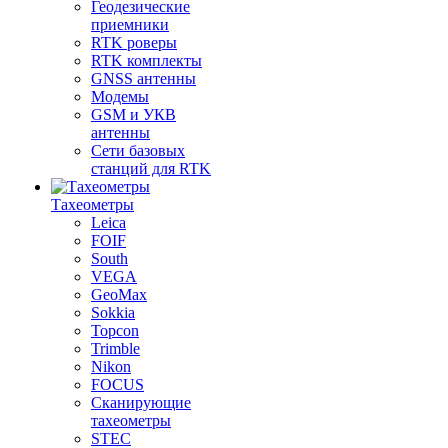
Геодезические
приемники
RTK роверы
RTK комплекты
GNSS антенны
Модемы
GSM и УКВ
антенны
Сети базовых
станций для RTK
Тахеометры
Leica
FOIF
South
VEGA
GeoMax
Sokkia
Topcon
Trimble
Nikon
FOCUS
Сканирующие
тахеометры
STEC