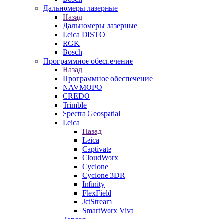
Дальномеры лазерные
Назад
Дальномеры лазерные
Leica DISTO
RGK
Bosch
Программное обеспечение
Назад
Программное обеспечение
NAVMOPO
CREDO
Trimble
Spectra Geospatial
Leica
Назад
Leica
Captivate
CloudWorx
Cyclone
Cyclone 3DR
Infinity
FlexField
JetStream
SmartWorx Viva