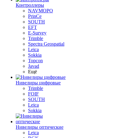
Контроллеры
NAVMOPO
PrinCe
SOUTH
EFT
E-Survey
Trimble
Spectra Geospatial
Leica
Sokkia
Topcon
Javad
Ещё
Нивелиры цифровые
Trimble
FOIF
SOUTH
Leica
Sokkia
Нивелиры оптические
Leica