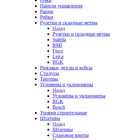
Очки
Панели управления
Рации
Рейки
Рулетки и складные метры
Назад
Рулетки и складные метры
Stabila
BMI
Fisco
Leica
RGK
Рюкзаки, чехлы и кейсы
Стилусы
Трегеры
Угломеры и уклономеры
Назад
Угломеры и уклономеры
RGK
Bosch
Уровни строительные
Штативы
Назад
Штативы
Становые винты