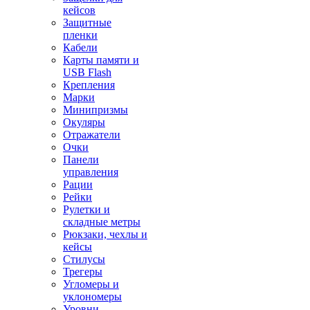
кейсов
Защитные
пленки
Кабели
Карты памяти и
USB Flash
Крепления
Марки
Минипризмы
Окуляры
Отражатели
Очки
Панели
управления
Рации
Рейки
Рулетки и
складные метры
Рюкзаки, чехлы и
кейсы
Стилусы
Трегеры
Угломеры и
уклономеры
Уровни