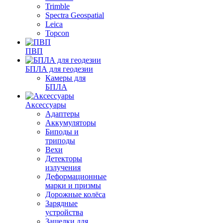
Trimble
Spectra Geospatial
Leica
Topcon
ПВП
БПЛА для геодезии
Камеры для
БПЛА
Аксессуары
Адаптеры
Аккумуляторы
Биподы и
триподы
Вехи
Детекторы
излучения
Деформационные
марки и призмы
Дорожные колёса
Зарядные
устройства
Защелки для