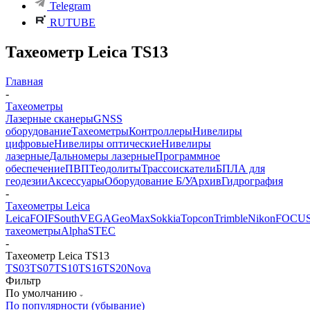
Telegram
RUTUBE
Тахеометр Leica TS13
Главная
-
Тахеометры
Лазерные сканеры
GNSS
оборудование
Тахеометры
Контроллеры
Нивелиры
цифровые
Нивелиры оптические
Нивелиры
лазерные
Дальномеры лазерные
Программное
обеспечение
ПВП
Теодолиты
Трассоискатели
БПЛА для
геодезии
Аксессуары
Оборудование Б/У
Архив
Гидрография
-
Тахеометры Leica
Leica
FOIF
South
VEGA
GeoMax
Sokkia
Topcon
Trimble
Nikon
FOCU
тахеометры
Alpha
STEC
-
Тахеометр Leica TS13
TS03
TS07
TS10
TS16
TS20
Nova
Фильтр
По умолчанию
По популярности (убывание)