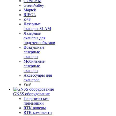
GOSLAM
GreenValley
Maptek
RIEGL
Z+F
Лазерные
сканеры SLAM
Лазерные
сканеры для
подсчета объемов
Воздушные
лазерные
сканеры
Мобильные
лазерные
сканеры
Аксессуары для
сканеров
Ещё
GNSS оборудование
Геодезические
приемники
RTK роверы
RTK комплекты