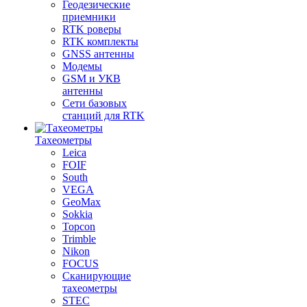
Геодезические
приемники
RTK роверы
RTK комплекты
GNSS антенны
Модемы
GSM и УКВ
антенны
Сети базовых
станций для RTK
Тахеометры
Leica
FOIF
South
VEGA
GeoMax
Sokkia
Topcon
Trimble
Nikon
FOCUS
Сканирующие
тахеометры
STEC