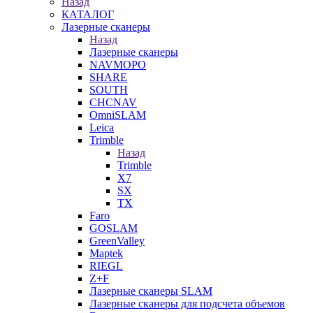
Назад
КАТАЛОГ
Лазерные сканеры
Назад
Лазерные сканеры
NAVMOPO
SHARE
SOUTH
CHCNAV
OmniSLAM
Leica
Trimble
Назад
Trimble
X7
SX
TX
Faro
GOSLAM
GreenValley
Maptek
RIEGL
Z+F
Лазерные сканеры SLAM
Лазерные сканеры для подсчета объемов