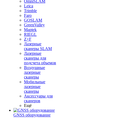
OmniSLAM
Leica
Trimble
Faro
GOSLAM
GreenValley
Maptek
RIEGL
Z+F
Лазерные
сканеры SLAM
Лазерные
сканеры для
подсчета объемов
Воздушные
лазерные
сканеры
Мобильные
лазерные
сканеры
Аксессуары для
сканеров
Ещё
GNSS оборудование