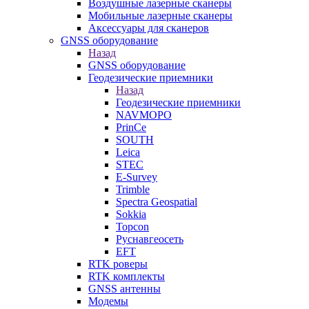
Воздушные лазерные сканеры
Мобильные лазерные сканеры
Аксессуары для сканеров
GNSS оборудование
Назад
GNSS оборудование
Геодезические приемники
Назад
Геодезические приемники
NAVMOPO
PrinCe
SOUTH
Leica
STEC
E-Survey
Trimble
Spectra Geospatial
Sokkia
Topcon
Руснавгеосеть
EFT
RTK роверы
RTK комплекты
GNSS антенны
Модемы