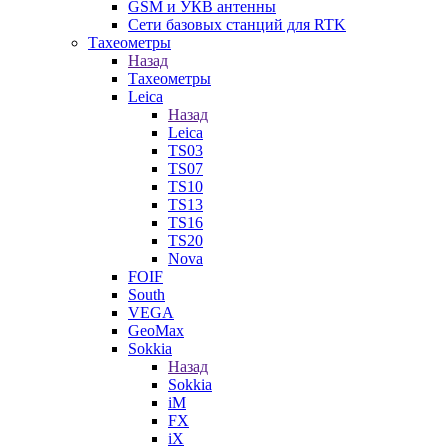
GSM и УКВ антенны
Сети базовых станций для RTK
Тахеометры
Назад
Тахеометры
Leica
Назад
Leica
TS03
TS07
TS10
TS13
TS16
TS20
Nova
FOIF
South
VEGA
GeoMax
Sokkia
Назад
Sokkia
iM
FX
iX