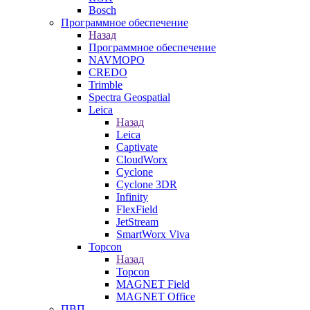
Bosch
Программное обеспечение
Назад
Программное обеспечение
NAVMOPO
CREDO
Trimble
Spectra Geospatial
Leica
Назад
Leica
Captivate
CloudWorx
Cyclone
Cyclone 3DR
Infinity
FlexField
JetStream
SmartWorx Viva
Topcon
Назад
Topcon
MAGNET Field
MAGNET Office
ПВП