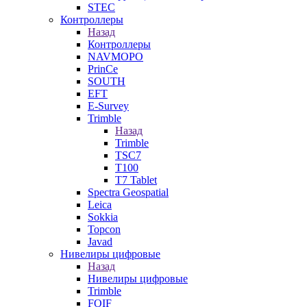
STEC
Контроллеры
Назад
Контроллеры
NAVMOPO
PrinCe
SOUTH
EFT
E-Survey
Trimble
Назад
Trimble
TSC7
T100
T7 Tablet
Spectra Geospatial
Leica
Sokkia
Topcon
Javad
Нивелиры цифровые
Назад
Нивелиры цифровые
Trimble
FOIF