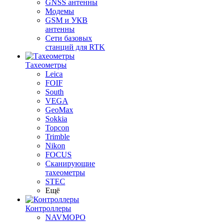
GNSS антенны
Модемы
GSM и УКВ
антенны
Сети базовых
станций для RTK
Тахеометры
Leica
FOIF
South
VEGA
GeoMax
Sokkia
Topcon
Trimble
Nikon
FOCUS
Сканирующие
тахеометры
STEC
Ещё
Контроллеры
NAVMOPO