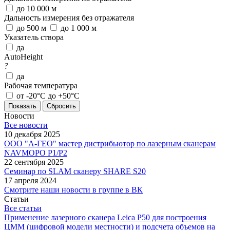
до 10 000 м
Дальность измерения без отражателя
до 500 м
до 1 000 м
Указатель створа
да
AutoHeight
?
да
Рабочая температура
от -20°С до +50°С
Сбросить
Новости
Все новости
10 декабря 2025
ООО "А-ГЕО" мастер дистрибьютор по лазерным сканерам
NAVMOPO P1/P2
22 сентября 2025
Семинар по SLAM сканеру SHARE S20
17 апреля 2024
Смотрите наши новости в группе в ВК
Статьи
Все статьи
Применение лазерного сканера Leica P50 для построения
ЦММ (цифровой модели местности) и подсчета объемов на