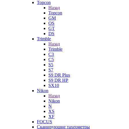
Topcon
Назад
Topcon
GM
OS
GT
DS
Trimble
Назад
Trimble
C3
C5
S5
S7
S9 DR Plus
S9 DR HP
SX10
Nikon
Назад
Nikon
N
XS
XF
FOCUS
Сканирующие тахеометры