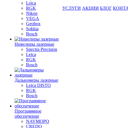
Leica
RGK
УСЛУГИ
АКЦИИ
БЛОГ
КОНТ
Nikon
VEGA
Geobox
Sokkia
Bosch
Нивелиры лазерные
Spectra Precision
Leica
RGK
Bosch
Дальномеры лазерные
Leica DISTO
RGK
Bosch
Программное
обеспечение
NAVMOPO
CREDO