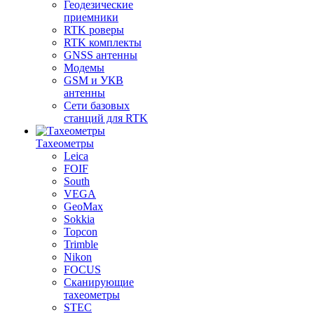
Геодезические
приемники
RTK роверы
RTK комплекты
GNSS антенны
Модемы
GSM и УКВ
антенны
Сети базовых
станций для RTK
Тахеометры
Leica
FOIF
South
VEGA
GeoMax
Sokkia
Topcon
Trimble
Nikon
FOCUS
Сканирующие
тахеометры
STEC