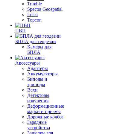
Trimble
Spectra Geospatial
Leica
Topcon
ПВП
БПЛА для геодезии
Камеры для
БПЛА
Аксессуары
Адаптеры
Аккумуляторы
Биподы и
триподы
Вехи
Детекторы
излучения
Деформационные
марки и призмы
Дорожные колёса
Зарядные
устройства
Защелки для