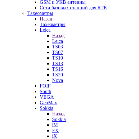
GSM и УКВ антенны
Сети базовых станций для RTK
Тахеометры
Назад
Тахеометры
Leica
Назад
Leica
TS03
TS07
TS10
TS13
TS16
TS20
Nova
FOIF
South
VEGA
GeoMax
Sokkia
Назад
Sokkia
iM
FX
iX