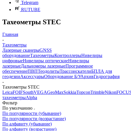
Telegram
RUTUBE
Тахеометры STEC
Главная
-
Тахеометры
Лазерные сканеры
GNSS
оборудование
Тахеометры
Контроллеры
Нивелиры
цифровые
Нивелиры оптические
Нивелиры
лазерные
Дальномеры лазерные
Программное
обеспечение
ПВП
Теодолиты
Трассоискатели
БПЛА для
геодезии
Аксессуары
Оборудование Б/У
Архив
Гидрография
-
Тахеометры STEC
Leica
FOIF
South
VEGA
GeoMax
Sokkia
Topcon
Trimble
Nikon
FOCU
тахеометры
Alpha
Фильтр
По умолчанию
По популярности (убывание)
По популярности (возрастание)
По алфавиту (убывание)
По алфавиту (возрастание)