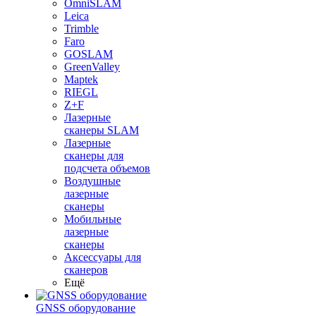
OmniSLAM
Leica
Trimble
Faro
GOSLAM
GreenValley
Maptek
RIEGL
Z+F
Лазерные
сканеры SLAM
Лазерные
сканеры для
подсчета объемов
Воздушные
лазерные
сканеры
Мобильные
лазерные
сканеры
Аксессуары для
сканеров
Ещё
GNSS оборудование