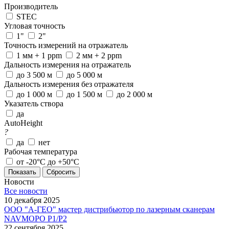
Производитель
STEC
Угловая точность
1"
2"
Точность измерений на отражатель
1 мм + 1 ppm
2 мм + 2 ppm
Дальность измерения на отражатель
до 3 500 м
до 5 000 м
Дальность измерения без отражателя
до 1 000 м
до 1 500 м
до 2 000 м
Указатель створа
да
AutoHeight
?
да
нет
Рабочая температура
от -20°С до +50°С
Сбросить
Новости
Все новости
10 декабря 2025
ООО "А-ГЕО" мастер дистрибьютор по лазерным сканерам
NAVMOPO P1/P2
22 сентября 2025