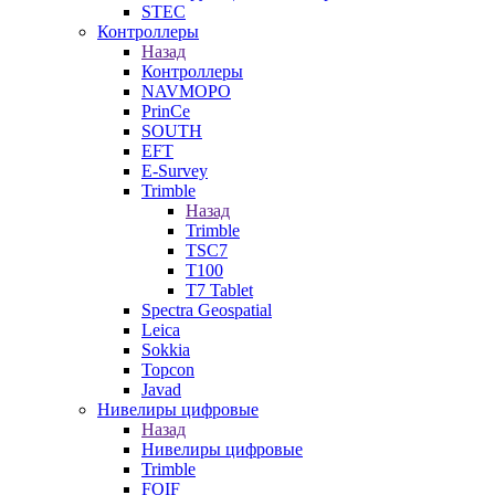
STEC
Контроллеры
Назад
Контроллеры
NAVMOPO
PrinCe
SOUTH
EFT
E-Survey
Trimble
Назад
Trimble
TSC7
T100
T7 Tablet
Spectra Geospatial
Leica
Sokkia
Topcon
Javad
Нивелиры цифровые
Назад
Нивелиры цифровые
Trimble
FOIF