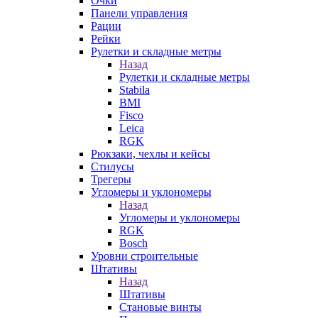
Очки
Панели управления
Рации
Рейки
Рулетки и складные метры
Назад
Рулетки и складные метры
Stabila
BMI
Fisco
Leica
RGK
Рюкзаки, чехлы и кейсы
Стилусы
Трегеры
Угломеры и уклономеры
Назад
Угломеры и уклономеры
RGK
Bosch
Уровни строительные
Штативы
Назад
Штативы
Становые винты