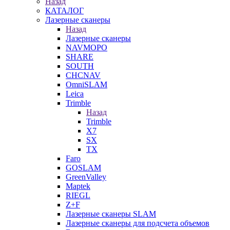
Назад
КАТАЛОГ
Лазерные сканеры
Назад
Лазерные сканеры
NAVMOPO
SHARE
SOUTH
CHCNAV
OmniSLAM
Leica
Trimble
Назад
Trimble
X7
SX
TX
Faro
GOSLAM
GreenValley
Maptek
RIEGL
Z+F
Лазерные сканеры SLAM
Лазерные сканеры для подсчета объемов