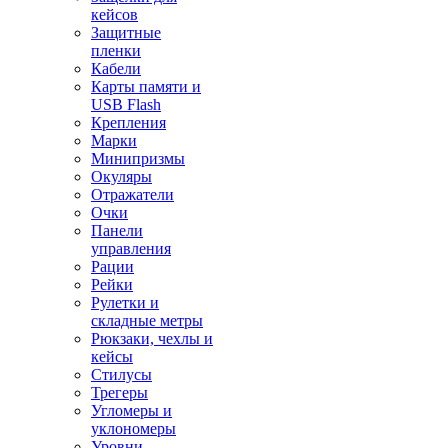
кейсов
Защитные
пленки
Кабели
Карты памяти и
USB Flash
Крепления
Марки
Минипризмы
Окуляры
Отражатели
Очки
Панели
управления
Рации
Рейки
Рулетки и
складные метры
Рюкзаки, чехлы и
кейсы
Стилусы
Трегеры
Угломеры и
уклономеры
Уровни