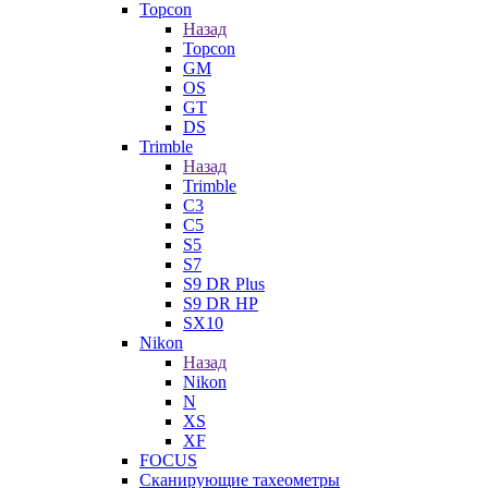
Topcon
Назад
Topcon
GM
OS
GT
DS
Trimble
Назад
Trimble
C3
C5
S5
S7
S9 DR Plus
S9 DR HP
SX10
Nikon
Назад
Nikon
N
XS
XF
FOCUS
Сканирующие тахеометры