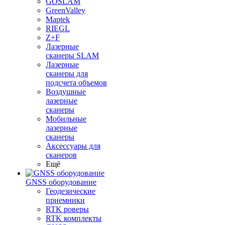
GOSLAM
GreenValley
Maptek
RIEGL
Z+F
Лазерные
сканеры SLAM
Лазерные
сканеры для
подсчета объемов
Воздушные
лазерные
сканеры
Мобильные
лазерные
сканеры
Аксессуары для
сканеров
Ещё
GNSS оборудование
Геодезические
приемники
RTK роверы
RTK комплекты