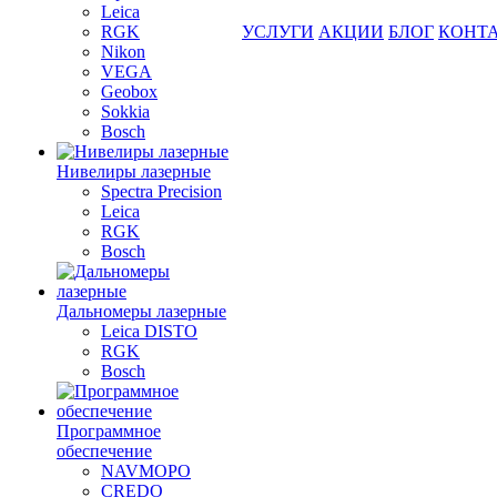
Leica
RGK
УСЛУГИ
АКЦИИ
БЛОГ
КОНТ
Nikon
VEGA
Geobox
Sokkia
Bosch
Нивелиры лазерные
Spectra Precision
Leica
RGK
Bosch
Дальномеры лазерные
Leica DISTO
RGK
Bosch
Программное
обеспечение
NAVMOPO
CREDO