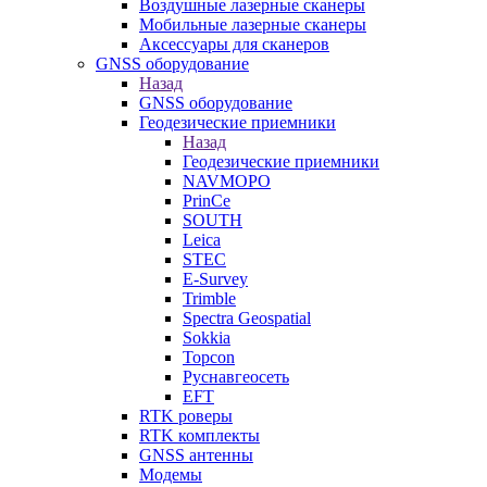
Воздушные лазерные сканеры
Мобильные лазерные сканеры
Аксессуары для сканеров
GNSS оборудование
Назад
GNSS оборудование
Геодезические приемники
Назад
Геодезические приемники
NAVMOPO
PrinCe
SOUTH
Leica
STEC
E-Survey
Trimble
Spectra Geospatial
Sokkia
Topcon
Руснавгеосеть
EFT
RTK роверы
RTK комплекты
GNSS антенны
Модемы