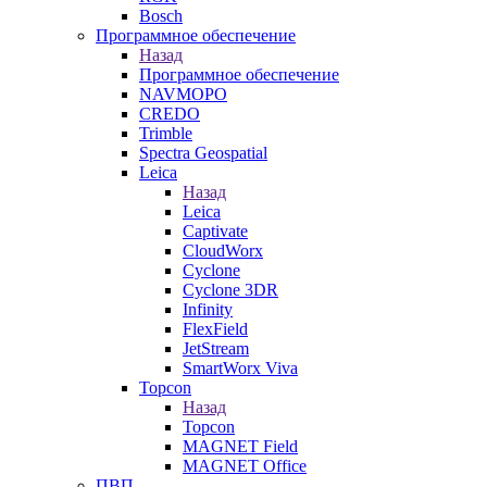
Bosch
Программное обеспечение
Назад
Программное обеспечение
NAVMOPO
CREDO
Trimble
Spectra Geospatial
Leica
Назад
Leica
Captivate
CloudWorx
Cyclone
Cyclone 3DR
Infinity
FlexField
JetStream
SmartWorx Viva
Topcon
Назад
Topcon
MAGNET Field
MAGNET Office
ПВП