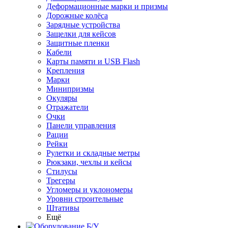
Деформационные марки и призмы
Дорожные колёса
Зарядные устройства
Защелки для кейсов
Защитные пленки
Кабели
Карты памяти и USB Flash
Крепления
Марки
Минипризмы
Окуляры
Отражатели
Очки
Панели управления
Рации
Рейки
Рулетки и складные метры
Рюкзаки, чехлы и кейсы
Стилусы
Трегеры
Угломеры и уклономеры
Уровни строительные
Штативы
Ещё