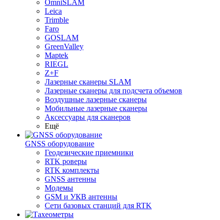
OmniSLAM
Leica
Trimble
Faro
GOSLAM
GreenValley
Maptek
RIEGL
Z+F
Лазерные сканеры SLAM
Лазерные сканеры для подсчета объемов
Воздушные лазерные сканеры
Мобильные лазерные сканеры
Аксессуары для сканеров
Ещё
GNSS оборудование
Геодезические приемники
RTK роверы
RTK комплекты
GNSS антенны
Модемы
GSM и УКВ антенны
Сети базовых станций для RTK