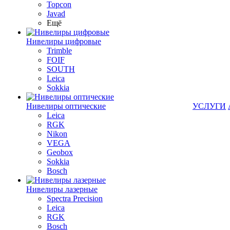
Topcon
Javad
Ещё
Нивелиры цифровые
Trimble
FOIF
SOUTH
Leica
Sokkia
Нивелиры оптические
УСЛУГИ
Leica
RGK
Nikon
VEGA
Geobox
Sokkia
Bosch
Нивелиры лазерные
Spectra Precision
Leica
RGK
Bosch