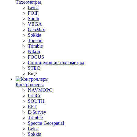
Тахеометры
Leica
FOIF
South
VEGA
GeoMax
Sokkia
Topcon
Trimble
Nikon
FOCUS
Сканирующие тахеометры
STEC
Ещё
Контроллеры
NAVMOPO
PrinCe
SOUTH
EFT
E-Survey
Trimble
Spectra Geospatial
Leica
Sokkia