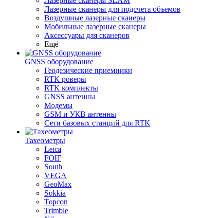
Лазерные сканеры SLAM
Лазерные сканеры для подсчета объемов
Воздушные лазерные сканеры
Мобильные лазерные сканеры
Аксессуары для сканеров
Ещё
GNSS оборудование
Геодезические приемники
RTK роверы
RTK комплекты
GNSS антенны
Модемы
GSM и УКВ антенны
Сети базовых станций для RTK
Тахеометры
Leica
FOIF
South
VEGA
GeoMax
Sokkia
Topcon
Trimble