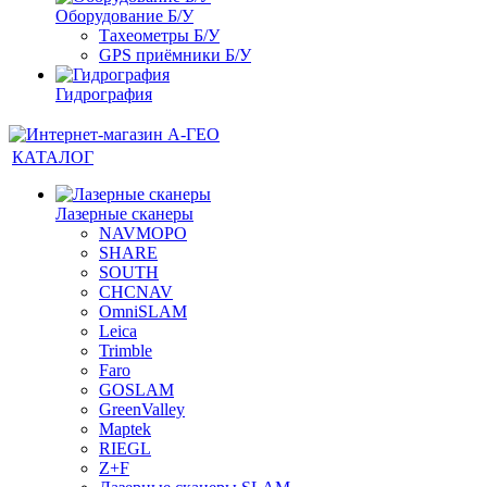
Оборудование Б/У
Тахеометры Б/У
GPS приёмники Б/У
Гидрография
КАТАЛОГ
Лазерные сканеры
NAVMOPO
SHARE
SOUTH
CHCNAV
OmniSLAM
Leica
Trimble
Faro
GOSLAM
GreenValley
Maptek
RIEGL
Z+F