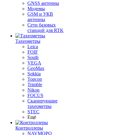
GNSS антенны
Модемы
GSM и УКВ
антенны
Сети базовых
станций для RTK
Тахеометры
Leica
FOIF
South
VEGA
GeoMax
Sokkia
Topcon
Trimble
Nikon
FOCUS
Сканирующие
тахеометры
STEC
Ещё
Контроллеры
NAVMOPO