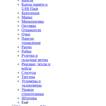
Кабели
Карты памяти и
USB Flash
Крепления
Марки
Минипризмы
Окуляры
Отражатели
Очки
Панели
управления
Рации
Рейки
Рулетки и
складные метры
Рюкзаки, чехлы и
кейсы
Стилусы
Трегеры
Угломеры и
уклономеры
Уровни
строительные
Штативы
Ещё