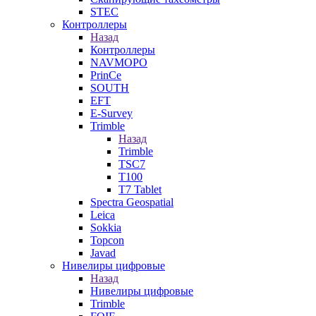
STEC
Контроллеры
Назад
Контроллеры
NAVMOPO
PrinCe
SOUTH
EFT
E-Survey
Trimble
Назад
Trimble
TSC7
T100
T7 Tablet
Spectra Geospatial
Leica
Sokkia
Topcon
Javad
Нивелиры цифровые
Назад
Нивелиры цифровые
Trimble