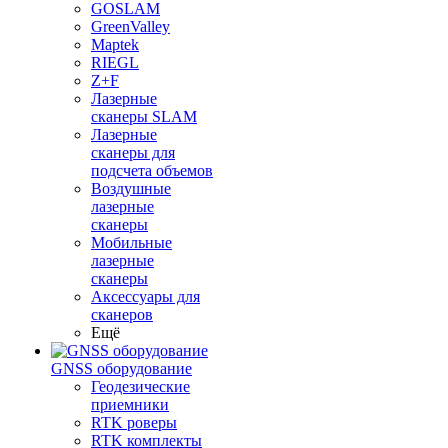
GOSLAM
GreenValley
Maptek
RIEGL
Z+F
Лазерные
сканеры SLAM
Лазерные
сканеры для
подсчета объемов
Воздушные
лазерные
сканеры
Мобильные
лазерные
сканеры
Аксессуары для
сканеров
Ещё
GNSS оборудование
Геодезические
приемники
RTK роверы
RTK комплекты