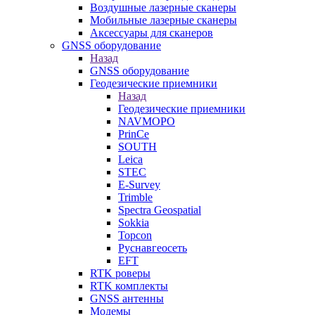
Воздушные лазерные сканеры
Мобильные лазерные сканеры
Аксессуары для сканеров
GNSS оборудование
Назад
GNSS оборудование
Геодезические приемники
Назад
Геодезические приемники
NAVMOPO
PrinCe
SOUTH
Leica
STEC
E-Survey
Trimble
Spectra Geospatial
Sokkia
Topcon
Руснавгеосеть
EFT
RTK роверы
RTK комплекты
GNSS антенны
Модемы