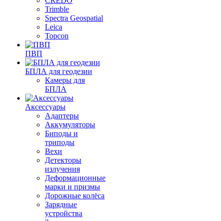
CREDO
Trimble
Spectra Geospatial
Leica
Topcon
ПВП
БПЛА для геодезии
Камеры для
БПЛА
Аксессуары
Адаптеры
Аккумуляторы
Биподы и
триподы
Вехи
Детекторы
излучения
Деформационные
марки и призмы
Дорожные колёса
Зарядные
устройства