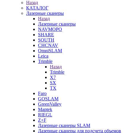
Назад
КАТАЛОГ
Лазерные сканеры
Назад
Лазерные сканеры
NAVMOPO
SHARE
SOUTH
CHCNAV
OmniSLAM
Leica
Trimble
Назад
Trimble
X7
SX
TX
Faro
GOSLAM
GreenValley
Maptek
RIEGL
Z+F
Лазерные сканеры SLAM
Лазерные сканеры для подсчета объемов