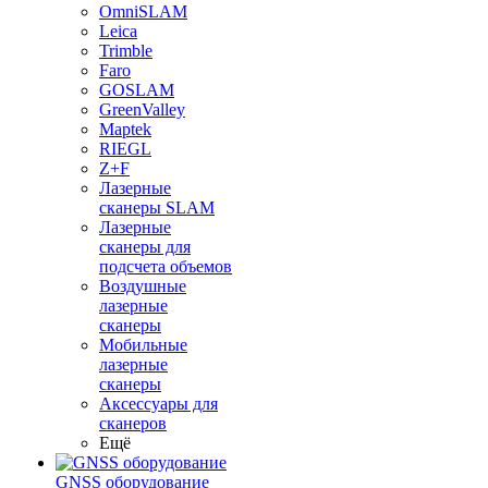
OmniSLAM
Leica
Trimble
Faro
GOSLAM
GreenValley
Maptek
RIEGL
Z+F
Лазерные
сканеры SLAM
Лазерные
сканеры для
подсчета объемов
Воздушные
лазерные
сканеры
Мобильные
лазерные
сканеры
Аксессуары для
сканеров
Ещё
GNSS оборудование