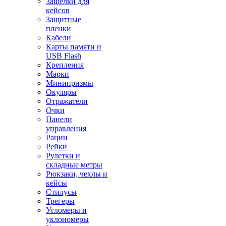
Защелки для
кейсов
Защитные
пленки
Кабели
Карты памяти и
USB Flash
Крепления
Марки
Минипризмы
Окуляры
Отражатели
Очки
Панели
управления
Рации
Рейки
Рулетки и
складные метры
Рюкзаки, чехлы и
кейсы
Стилусы
Трегеры
Угломеры и
уклономеры