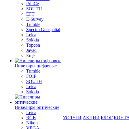
PrinCe
SOUTH
EFT
E-Survey
Trimble
Spectra Geospatial
Leica
Sokkia
Topcon
Javad
Ещё
Нивелиры цифровые
Trimble
FOIF
SOUTH
Leica
Sokkia
Нивелиры оптические
Leica
RGK
УСЛУГИ
АКЦИИ
БЛОГ
КОНТ
Nikon
VEGA