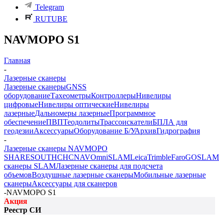
Telegram
RUTUBE
NAVMOPO S1
Главная
-
Лазерные сканеры
Лазерные сканеры
GNSS
оборудование
Тахеометры
Контроллеры
Нивелиры
цифровые
Нивелиры оптические
Нивелиры
лазерные
Дальномеры лазерные
Программное
обеспечение
ПВП
Теодолиты
Трассоискатели
БПЛА для
геодезии
Аксессуары
Оборудование Б/У
Архив
Гидрография
-
Лазерные сканеры NAVMOPO
SHARE
SOUTH
CHCNAV
OmniSLAM
Leica
Trimble
Faro
GOSLAM
сканеры SLAM
Лазерные сканеры для подсчета
объемов
Воздушные лазерные сканеры
Мобильные лазерные
сканеры
Аксессуары для сканеров
-
NAVMOPO S1
Акция
Реестр СИ