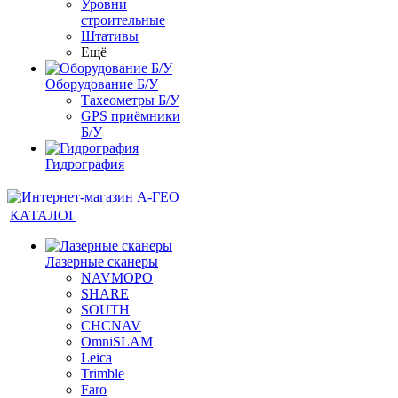
Уровни
строительные
Штативы
Ещё
Оборудование Б/У
Тахеометры Б/У
GPS приёмники
Б/У
Гидрография
КАТАЛОГ
Лазерные сканеры
NAVMOPO
SHARE
SOUTH
CHCNAV
OmniSLAM
Leica
Trimble
Faro