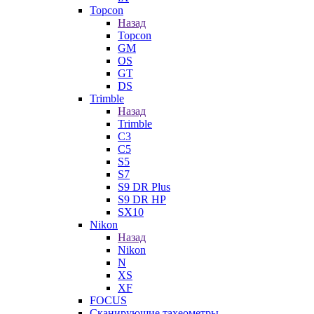
Topcon
Назад
Topcon
GM
OS
GT
DS
Trimble
Назад
Trimble
C3
C5
S5
S7
S9 DR Plus
S9 DR HP
SX10
Nikon
Назад
Nikon
N
XS
XF
FOCUS
Сканирующие тахеометры