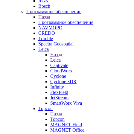
RGK
Bosch
Программное обеспечение
Назад
Программное обеспечение
NAVMOPO
CREDO
Trimble
Spectra Geospatial
Leica
Назад
Leica
Captivate
CloudWorx
Cyclone
Cyclone 3DR
Infinity
FlexField
JetStream
SmartWorx Viva
Topcon
Назад
Topcon
MAGNET Field
MAGNET Office