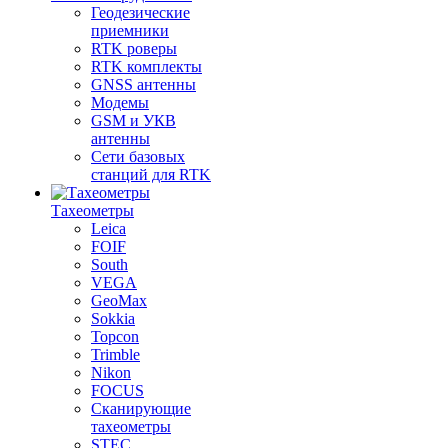
Геодезические
приемники
RTK роверы
RTK комплекты
GNSS антенны
Модемы
GSM и УКВ
антенны
Сети базовых
станций для RTK
Тахеометры
Leica
FOIF
South
VEGA
GeoMax
Sokkia
Topcon
Trimble
Nikon
FOCUS
Сканирующие
тахеометры
STEC