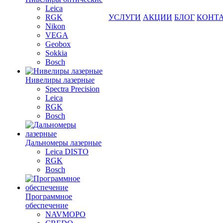
Leica
RGK
УСЛУГИ
АКЦИИ
БЛОГ
КОНТ
Nikon
VEGA
Geobox
Sokkia
Bosch
Нивелиры лазерные
Spectra Precision
Leica
RGK
Bosch
Дальномеры лазерные
Leica DISTO
RGK
Bosch
Программное
обеспечение
NAVMOPO