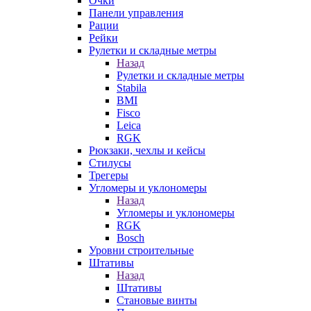
Очки
Панели управления
Рации
Рейки
Рулетки и складные метры
Назад
Рулетки и складные метры
Stabila
BMI
Fisco
Leica
RGK
Рюкзаки, чехлы и кейсы
Стилусы
Трегеры
Угломеры и уклономеры
Назад
Угломеры и уклономеры
RGK
Bosch
Уровни строительные
Штативы
Назад
Штативы
Становые винты