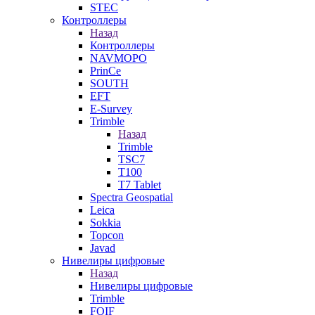
STEC
Контроллеры
Назад
Контроллеры
NAVMOPO
PrinCe
SOUTH
EFT
E-Survey
Trimble
Назад
Trimble
TSC7
T100
T7 Tablet
Spectra Geospatial
Leica
Sokkia
Topcon
Javad
Нивелиры цифровые
Назад
Нивелиры цифровые
Trimble
FOIF