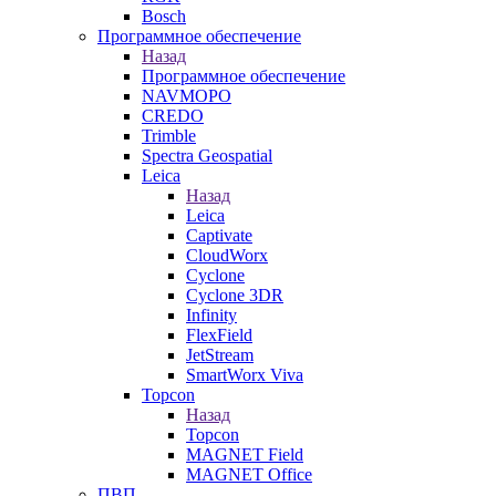
Bosch
Программное обеспечение
Назад
Программное обеспечение
NAVMOPO
CREDO
Trimble
Spectra Geospatial
Leica
Назад
Leica
Captivate
CloudWorx
Cyclone
Cyclone 3DR
Infinity
FlexField
JetStream
SmartWorx Viva
Topcon
Назад
Topcon
MAGNET Field
MAGNET Office
ПВП