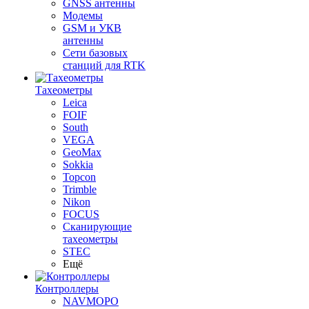
GNSS антенны
Модемы
GSM и УКВ
антенны
Сети базовых
станций для RTK
Тахеометры
Leica
FOIF
South
VEGA
GeoMax
Sokkia
Topcon
Trimble
Nikon
FOCUS
Сканирующие
тахеометры
STEC
Ещё
Контроллеры
NAVMOPO