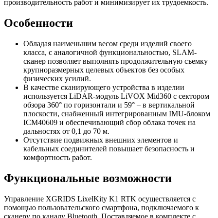
производительность работ и минимизирует их трудоемкость.
Особенности
Обладая наименьшим весом среди изделий своего
класса, с аналогичной функциональностью, SLAM-
сканер позволяет выполнять продолжительную съемку
крупноразмерных целевых объектов без особых
физических усилий.
В качестве сканирующего устройства в изделии
используется LiDAR-модуль LiVOX Mid360 с сектором
обзора 360° по горизонтали и 59° – в вертикальной
плоскости, снабженный интегрированным IMU-блоком
ICM40609 и обеспечивающий сбор облака точек на
дальностях от 0,1 до 70 м.
Отсутствие подвижных внешних элементов и
кабельных соединителей повышает безопасность и
комфортность работ.
Функциональные возможности
Управление XGRIDS LixelKity K1 RTK осуществляется с
помощью пользовательского смартфона, подключаемого к
сканеру по каналу Bluetooth. Поставляемое в комплекте с