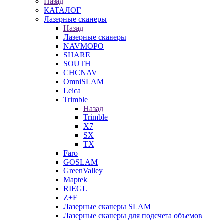
Назад
КАТАЛОГ
Лазерные сканеры
Назад
Лазерные сканеры
NAVMOPO
SHARE
SOUTH
CHCNAV
OmniSLAM
Leica
Trimble
Назад
Trimble
X7
SX
TX
Faro
GOSLAM
GreenValley
Maptek
RIEGL
Z+F
Лазерные сканеры SLAM
Лазерные сканеры для подсчета объемов