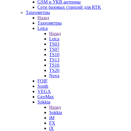
GSM и УКВ антенны
Сети базовых станций для RTK
Тахеометры
Назад
Тахеометры
Leica
Назад
Leica
TS03
TS07
TS10
TS13
TS16
TS20
Nova
FOIF
South
VEGA
GeoMax
Sokkia
Назад
Sokkia
iM
FX
iX