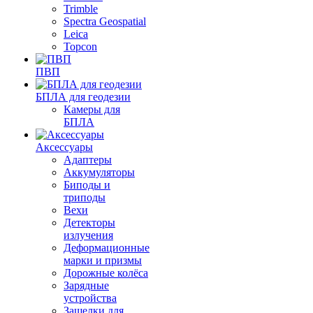
Trimble
Spectra Geospatial
Leica
Topcon
ПВП
БПЛА для геодезии
Камеры для
БПЛА
Аксессуары
Адаптеры
Аккумуляторы
Биподы и
триподы
Вехи
Детекторы
излучения
Деформационные
марки и призмы
Дорожные колёса
Зарядные
устройства
Защелки для