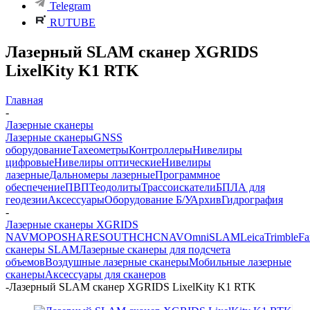
Telegram
RUTUBE
Лазерный SLAM сканер XGRIDS
LixelKity K1 RTK
Главная
-
Лазерные сканеры
Лазерные сканеры
GNSS
оборудование
Тахеометры
Контроллеры
Нивелиры
цифровые
Нивелиры оптические
Нивелиры
лазерные
Дальномеры лазерные
Программное
обеспечение
ПВП
Теодолиты
Трассоискатели
БПЛА для
геодезии
Аксессуары
Оборудование Б/У
Архив
Гидрография
-
Лазерные сканеры XGRIDS
NAVMOPO
SHARE
SOUTH
CHCNAV
OmniSLAM
Leica
Trimble
Fa
сканеры SLAM
Лазерные сканеры для подсчета
объемов
Воздушные лазерные сканеры
Мобильные лазерные
сканеры
Аксессуары для сканеров
-
Лазерный SLAM сканер XGRIDS LixelKity K1 RTK