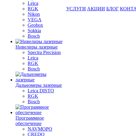
Leica
RGK
УСЛУГИ
АКЦИИ
БЛОГ
КОНТ
Nikon
VEGA
Geobox
Sokkia
Bosch
Нивелиры лазерные
Spectra Precision
Leica
RGK
Bosch
Дальномеры лазерные
Leica DISTO
RGK
Bosch
Программное
обеспечение
NAVMOPO
CREDO