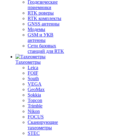
Геодезические
приемники
RTK роверы
RTK комплекты
GNSS антенны
Модемы
GSM и УКВ
антенны
Сети базовых
станций для RTK
Тахеометры
Leica
FOIF
South
VEGA
GeoMax
Sokkia
Topcon
Trimble
Nikon
FOCUS
Сканирующие
тахеометры
STEC