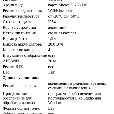
Хранилище
карта MicroSD 256 Гб
Режимы подключения
Wifi/Bluetooth
Рабочая температура
от -20°C до +50°C
Степень защиты
IP54
Корпус устройства
алюминий
Источник питания
съемная батарея
Время работы
1,5 ч
Емкость аккумулятора
28,8 Втч
Количество камер
4
Визуальное отображение
есть
APP WiFi
20 м
Режим RTK
есть
Вес
1 кг
Данные хранилища
вычисления в реальном времени/
Режим вычисления
смешанные вычисления
Программное
программное обеспечение для
обеспечение для
постобработки LixelStudio для
обработки данных
Windows
Формат облака точек
Las
Облака цветных точек
есть