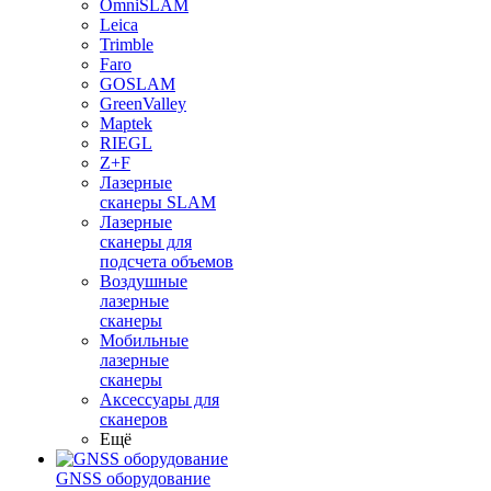
OmniSLAM
Leica
Trimble
Faro
GOSLAM
GreenValley
Maptek
RIEGL
Z+F
Лазерные
сканеры SLAM
Лазерные
сканеры для
подсчета объемов
Воздушные
лазерные
сканеры
Мобильные
лазерные
сканеры
Аксессуары для
сканеров
Ещё
GNSS оборудование