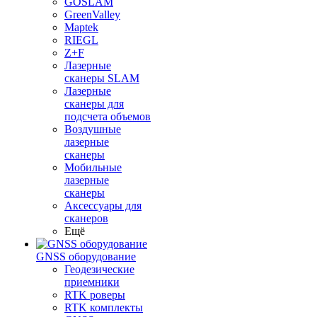
GOSLAM
GreenValley
Maptek
RIEGL
Z+F
Лазерные
сканеры SLAM
Лазерные
сканеры для
подсчета объемов
Воздушные
лазерные
сканеры
Мобильные
лазерные
сканеры
Аксессуары для
сканеров
Ещё
GNSS оборудование
Геодезические
приемники
RTK роверы
RTK комплекты