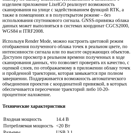
изделием приложение LixelGO реализует возможность
сканирования на улице с задействованием функций RTK, а
также в помещениях и в полуоткрытом режиме – без
использования спутникового сигнала. GNSS-привязка облака
данных может выполняться в системах координат CGCS2000,
WGS84 и ITRF2008.
Используя Render Mode, можно настроить цветовой режим
отображения полученного облака точек в реальном цвете, по
интенсивности сигнала или по высоте окружающих объектов.
Доступен просмотр в реальном времени полученных в ходе
сканирования данных, что позволяет проверять их качество, с
оценкой слоев, по отображаемому в приложении облаку точек
и пройденной траектории, которая замыкается при полном
завершении. Поддерживается возможность автоматического
объединения проектов с координатной привязкой, в которых
обеспечивается пересечение траекторий либо 10-20-
процентное наложение.
Технические характеристики
Входная мощность
14.4 В
Потребляемая мощность
<20 Вт
Разъемы
USB 3.1