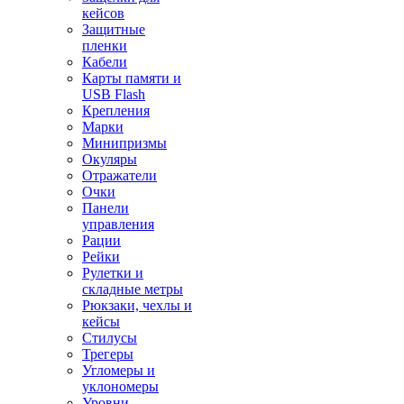
кейсов
Защитные
пленки
Кабели
Карты памяти и
USB Flash
Крепления
Марки
Минипризмы
Окуляры
Отражатели
Очки
Панели
управления
Рации
Рейки
Рулетки и
складные метры
Рюкзаки, чехлы и
кейсы
Стилусы
Трегеры
Угломеры и
уклономеры
Уровни