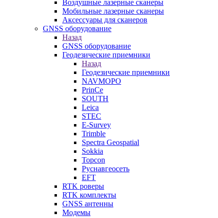
Воздушные лазерные сканеры
Мобильные лазерные сканеры
Аксессуары для сканеров
GNSS оборудование
Назад
GNSS оборудование
Геодезические приемники
Назад
Геодезические приемники
NAVMOPO
PrinCe
SOUTH
Leica
STEC
E-Survey
Trimble
Spectra Geospatial
Sokkia
Topcon
Руснавгеосеть
EFT
RTK роверы
RTK комплекты
GNSS антенны
Модемы