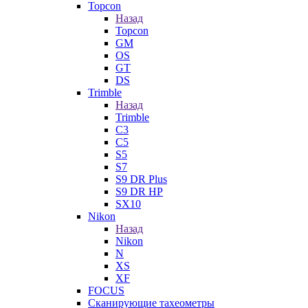
Topcon
Назад
Topcon
GM
OS
GT
DS
Trimble
Назад
Trimble
C3
C5
S5
S7
S9 DR Plus
S9 DR HP
SX10
Nikon
Назад
Nikon
N
XS
XF
FOCUS
Сканирующие тахеометры